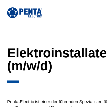
Skip
to
content
Elektroinstalla
(m/w/d)
Penta-Electric ist einer der führenden Spezialisten fü